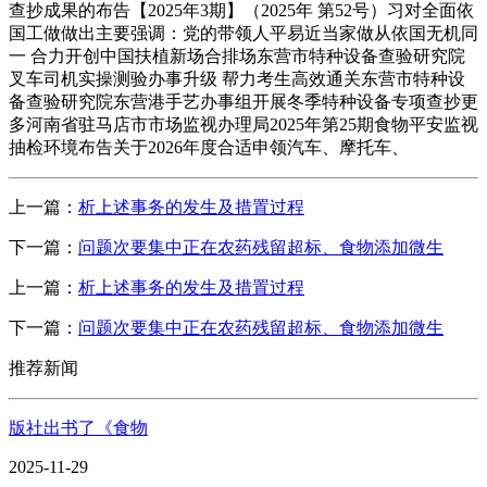
查抄成果的布告【2025年3期】（2025年 第52号）习对全面依
国工做做出主要强调：党的带领人平易近当家做从依国无机同
一 合力开创中国扶植新场合排场东营市特种设备查验研究院
叉车司机实操测验办事升级 帮力考生高效通关东营市特种设
备查验研究院东营港手艺办事组开展冬季特种设备专项查抄更
多河南省驻马店市市场监视办理局2025年第25期食物平安监视
抽检环境布告关于2026年度合适申领汽车、摩托车、
上一篇：
析上述事务的发生及措置过程
下一篇：
问题次要集中正在农药残留超标、食物添加微生
上一篇：
析上述事务的发生及措置过程
下一篇：
问题次要集中正在农药残留超标、食物添加微生
推荐新闻
版社出书了《食物
2025-11-29