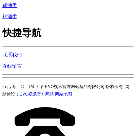
酱油类
料酒类
快捷导航
联系我们
在线留言
Copyright © 2024 江西EVO视讯官方网站食品有限公司 版权所有 网
站建设：
EVO视讯官方网站
网站地图