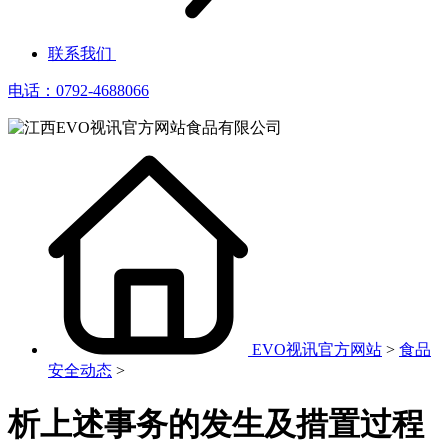
联系我们
电话：0792-4688066
EVO视讯官方网站
>
食品
安全动态
>
析上述事务的发生及措置过程