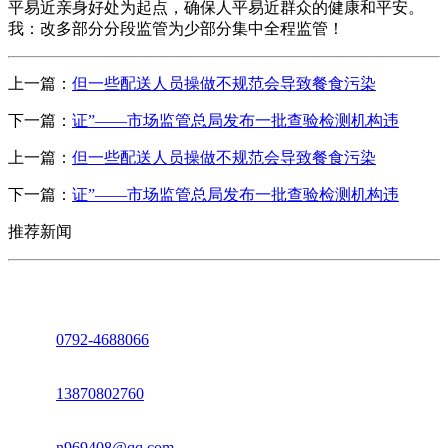
平易近亲身好处为起点，确保人平易近群众的健康和平安。
我：改多部分分段监管为少部分集中全程监管！
上一篇：
但一些配送人员操做不规范会导致餐食污染
下一篇：
证”——市场监管总局发布一批查验检测机构违
上一篇：
但一些配送人员操做不规范会导致餐食污染
下一篇：
证”——市场监管总局发布一批查验检测机构违
推荐新闻
座机：
0792-4688066
电话：
13870802760
邮箱：
n969408@qq.com