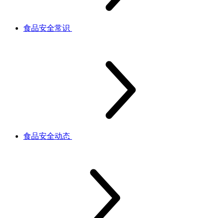
食品安全常识
食品安全动态